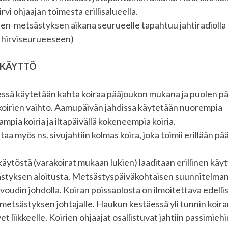
irvi ohjaajan toimesta erillisalueella.
n metsästyksen aikana seurueelle tapahtuu jahtiradiolla (
o hirviseurueeseen)
 KÄYTTÖ
sä käytetään kahta koiraa pääjoukon mukana ja puolen pä
koirien vaihto. Aamupäivän jahdissa käytetään nuorempia
pia koiria ja iltapäivällä kokeneempia koiria.
aa myös ns. sivujahtiin kolmas koira, joka toimii erillään pä
 käytöstä (varakoirat mukaan lukien) laaditaan erillinen kä
tyksen aloitusta. Metsästyspäiväkohtaisen suunnitelman l
ivoudin johdolla. Koiran poissaolosta on ilmoitettava edelli
metsästyksen johtajalle. Haukun kestäessä yli tunnin koiran
t liikkeelle. Koirien ohjaajat osallistuvat jahtiin passimieh