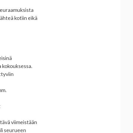
 seuraamuksista
ähteä kotiin eikä
eisinä
a kokouksessa.
tyviin
mm.
t
htävä viimeistään
li seurueen