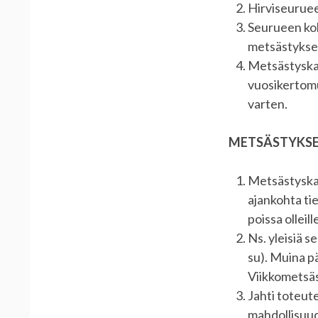
Hirviseuruee
Seurueen kok
metsästyksen
Metsästyskau
vuosikertomu
varten.
METSÄSTYKSE
Metsästyska
ajankohta ti
poissa olleill
Ns. yleisiä 
su). Muina p
Viikkometsäs
Jahti toteute
mahdollisuud