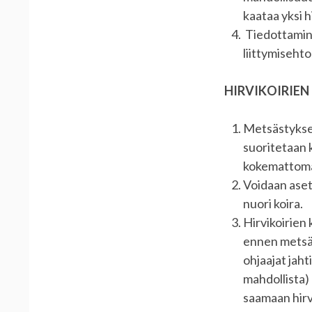
kaataa yksi h
Tiedottamine
liittymiseht
HIRVIKOIRIEN
Metsästykses
suoritetaan 
kokemattomam
Voidaan asett
nuori koira.
Hirvikoirien
ennen metsäs
ohjaajat jaht
mahdollista) 
saamaan hirve