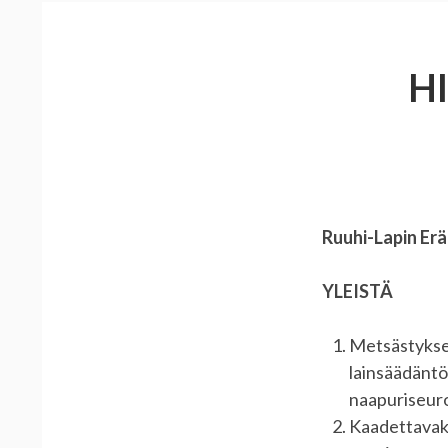
H
Ruuhi-Lapin E
YLEISTÄ
Metsästyksen
lainsäädäntö
naapuriseuro
Kaadettavaks