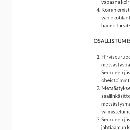
vapaana koir
Koiran omist
vahinkotilant
hänen tarvits
OSALLISTUMI
Hirviseuruee
metsästyspäi
Seurueen jäs
oheistoimint
Metsästyksee
saaliinkäsitt
metsästysmaj
valmisteluin
Seurueen jäs
jahtiaamun k