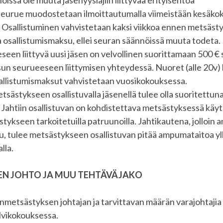
issä ole muuta jäsenyyslajiin liittyvää erityisehtoa
seurue muodostetaan ilmoittautumalla viimeistään kesäko
e. Osallistuminen vahvistetaan kaksi viikkoa ennen metsäst
a osallistumismaksu, ellei seuran säännöissä muuta todeta.
seen liittyvä uusi jäsen on velvollinen suorittamaan 500 €
sun seurueeseen liittymisen yhteydessä. Nuoret (alle 20v) 
allistumismaksut vahvistetaan vuosikokouksessa.
sästykseen osallistuvalla jäsenellä tulee olla suoritettun
ahtiin osallistuvan on kohdistettava metsästyksessä käyt
tykseen tarkoitetuilla patruunoilla. Jahtikautena, jolloin
tu, tulee metsästykseen osallistuvan pitää ampumataitoa yl
lla.
N JOHTO JA MUU TEHTÄVÄJAKO
nmetsästyksen johtajan ja tarvittavan määrän varajohtajia 
alvikokouksessa.