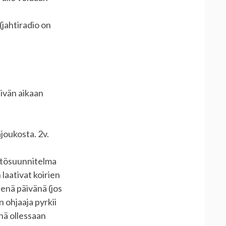
jahtiradio on
ivän aikaan
äjoukosta. 2v.
yttösuunnitelma
aativat koirien
senä päivänä (jos
 ohjaaja pyrkii
inä ollessaan