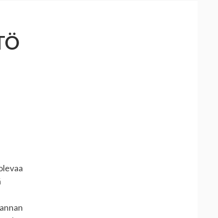
TÖ
olevaa
ä
kannan