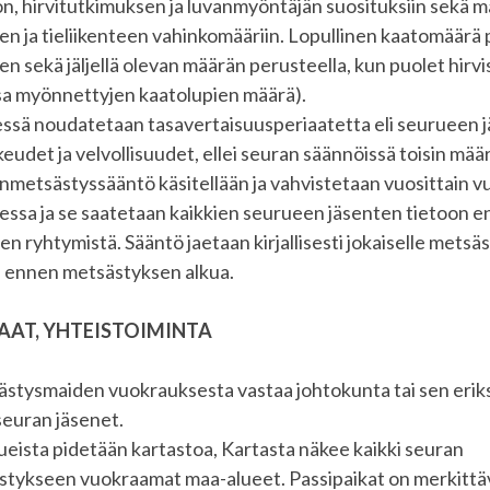
n, hirvitutkimuksen ja luvanmyöntäjän suosituksiin sekä ma
n ja tieliikenteen vahinkomääriin. Lopullinen kaatomäärä
en sekä jäljellä olevan määrän perusteella, kun puolet hirv
sa myönnettyjen kaatolupien määrä).
sä noudatetaan tasavertaisuusperiaatetta eli seurueen jä
keudet ja velvollisuudet, ellei seuran säännöissä toisin mää
nmetsästyssääntö käsitellään ja vahvistetaan vuosittain vu
ssa ja se saatetaan kaikkien seurueen jäsenten tietoon 
n ryhtymistä. Sääntö jaetaan kirjallisesti jokaiselle mets
le ennen metsästyksen alkua.
AT, YHTEISTOIMINTA
stysmaiden vuokrauksesta vastaa johtokunta tai sen eri
seuran jäsenet.
eista pidetään kartastoa, Kartasta näkee kaikki seuran
tykseen vuokraamat maa-alueet. Passipaikat on merkittäv