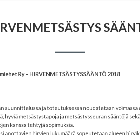
IRVENMETSÄSTYS SÄÄN
rämiehet Ry – HIRVENMETSÄSTYSSÄÄNTÖ 2018
 suunnittelussa ja toteutuksessa noudatetaan voimassa 
ä, hyviä metsästystapoja ja metsästysseuran sääntöjä sek
jen kanssa tehtyjä sopimuksia.
i anottavien hirvien lukumäärä sopeutetaan alueen hirvi