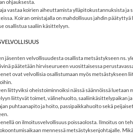
an ohjauksesta.
aja vastaa koirien aiheuttamista ylläpitokustannuksista ja
eissa. Koiran omistajalla on mahdollisuus jahdin päätyttyä l
e osallistua saaliin käsittelyyn.
SVELVOLLISUUS
n jäsenten velvollisuudesta osallista metsästykseen ns. yl
vinä päätetään hirviseurueen vuosittaisessa perustavass
enet ovat velvollisia osallistumaan myös metsästykseen liit
oihin.
n liittyviksi oheistoiminnoiksi näissä säännöissä luetaan 
elyyn liittyvät toimet, välinehuolto, saaliinkäsittelypaikan ja
an puhtaanapito ja hoito, passipaikkahuolto sekä peijaise
een.
enellä on ilmoitusvelvollisuus poissaolosta. Ilmoitus on te
okoontumisaikaan mennessä metsästyksenjohtajalle. Mikä