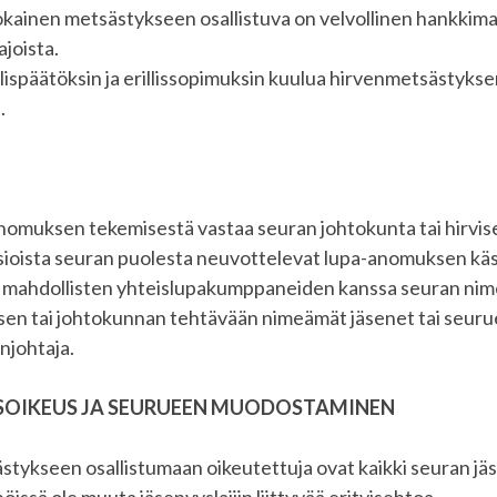
kainen metsästykseen osallistuva on velvollinen hankkim
ajoista.
llispäätöksin ja erillissopimuksin kuulua hirvenmetsästykse
.
omuksen tekemisestä vastaa seuran johtokunta tai hirvis
ioista seuran puolesta neuvottelevat lupa-anomuksen käsit
 mahdollisten yhteislupakumppaneiden kanssa seuran nimen
en tai johtokunnan tehtävään nimeämät jäsenet tai seur
njohtaja.
SOIKEUS JA SEURUEEN MUODOSTAMINEN
tykseen osallistumaan oikeutettuja ovat kaikki seuran jäse