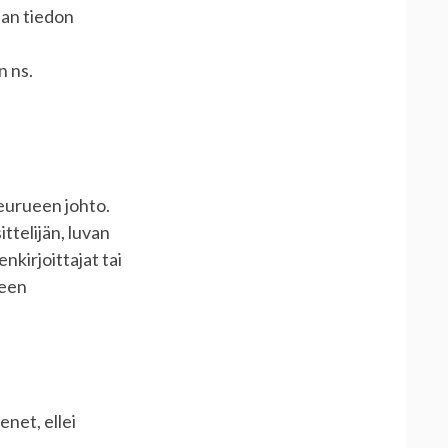
aan tiedon
n ns.
eurueen johto.
telijän, luvan
kirjoittajat tai
ueen
net, ellei