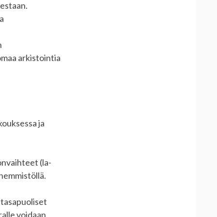
destaan.
aa
n
omaa arkistointia
kouksessa ja
nvaihteet (la-
nemmistöllä.
a tasapuoliset
alle voidaan