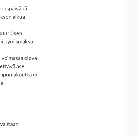
kouspäivänä
yksen alkua
 suuruisen
liittymismaksu
a voimassa oleva
ettävä ase
 ampumakoetta ei
lä
valitaan