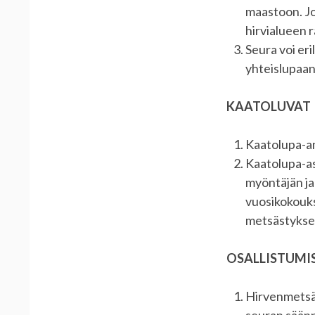
maastoon. Jo
hirvialueen r
Seura voi eri
yhteislupaan
KAATOLUVAT
Kaatolupa-an
Kaatolupa-as
myöntäjän ja
vuosikokouks
metsästykse
OSALLISTUMI
Hirvenmetsäs