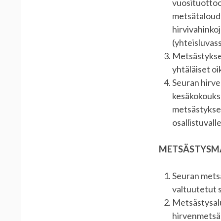
vuosituottoo
metsätaloude
hirvivahinkoj
(yhteisluvas
Metsästykses
yhtäläiset oi
Seuran hirve
kesäkokoukse
metsästyksee
osallistuval
METSÄSTYSMA
Seuran metsä
valtuutetut 
Metsästysalu
hirvenmetsäs