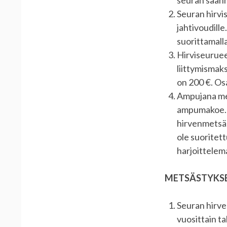
seuran säännö
Seuran hirvi
jahtivoudill
suorittamall
Hirviseuruee
liittymismak
on 200 €. Os
Ampujana met
ampumakoe. J
hirvenmetsäs
ole suoritet
harjoittelema
METSÄSTYKSE
Seuran hirve
vuosittain t