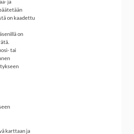
a- ja
 päätetään
istä on kaadettu
senillä on
rätä.
osi- tai
ennen
ästykseen
kseen
ä karttaan ja