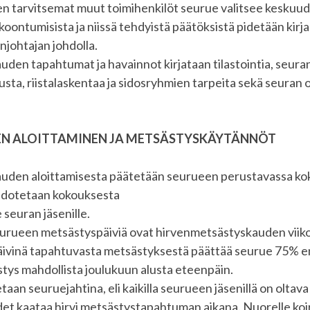
n tarvitsemat muut toimihenkilöt seurue valitsee keskuu
oontumisista ja niissä tehdyistä päätöksistä pidetään kirj
johtajan johdolla.
den tapahtumat ja havainnot kirjataan tilastointia, seura
sta, riistalaskentaa ja sidosryhmien tarpeita sekä seuran 
N ALOITTAMINEN JA METSÄSTYSKÄYTÄNNÖT
uden aloittamisesta päätetään seurueen perustavassa ko
edotetaan kokouksesta
e seuran jäsenille.
seurueen metsästyspäiviä ovat hirvenmetsästyskauden viiko
äivinä tapahtuvasta metsästyksestä päättää seurue 75% e
tys mahdollista joulukuun alusta eteenpäin.
taan seuruejahtina, eli kaikilla seurueen jäsenillä on oltav
et kaataa hirvi metsästystapahtuman aikana. Nuorelle koir