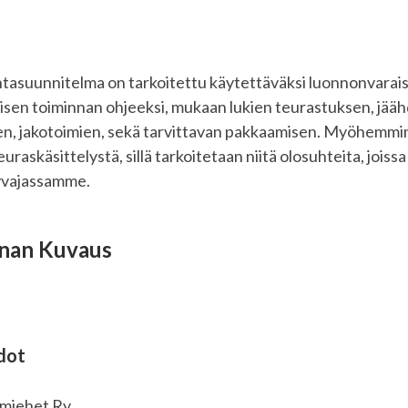
asuunnitelma on tarkoitettu käytettäväksi luonnonvarais
eisen toiminnan ohjeeksi, mukaan lukien teurastuksen, jää
sen, jakotoimien, sekä tarvittavan pakkaamisen. Myöhemm
teuraskäsittelystä, sillä tarkoitetaan niitä olosuhteita, joissa
kyvajassamme.
nan Kuvaus
dot
ämiehet Ry