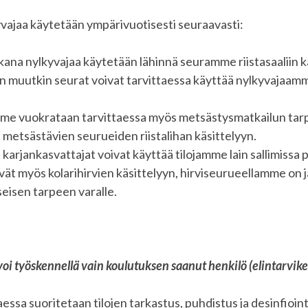
ajaa käytetään ympärivuotisesti seuraavasti:
ana nylkyvajaa käytetään lähinnä seuramme riistasaaliin k
en muutkin seurat voivat tarvittaessa käyttää nylkyvajaamm
e vuokrataan tarvittaessa myös metsästysmatkailun tarpe
a metsästävien seurueiden riistalihan käsittelyyn.
arjankasvattajat voivat käyttää tilojamme lain sallimissa p
ät myös kolarihirvien käsittelyyn, hirviseurueellamme on 
seisen tarpeen varalle.
oi työskennellä vain koulutuksen saanut henkilö (elintarvike
essa suoritetaan tilojen tarkastus, puhdistus ja desinfioint