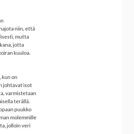
an
ajota niin, että
isesti, mutta
kana, jotta
koiran kuuloa.
, kun on
n johtavat isot
sta, varmistetaan
sella terällä.
uoppaan puukko
ieman molemmille
, jolloin veri