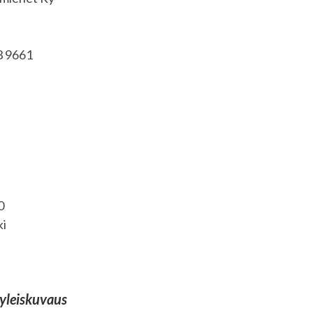
3 9661
0
i
yleiskuvaus