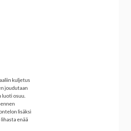
aliin kuljetus
nen joudutaan
 luoti osuu.
n ennen
ntelon lisäksi
 lihasta enää