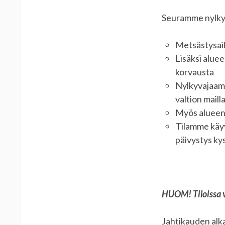
Seuramme nylkyv
Metsästysaik
Lisäksi alue
korvausta
Nylkyvajaamm
valtion maill
Myös alueen k
Tilamme käyv
päivystys ky
HUOM! Tiloissa v
Jahtikauden alka