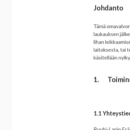
Johdanto
Tämä omavalvont
laukauksen jälk
lihan leikkaami
laitoksesta, tai 
käsitellään nyl
1. Toimin
1.1 Yhteystie
Ruuhi-Lapin Er