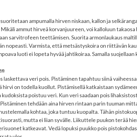
suoritetaan ampumalla hirven niskaan, kallon ja selkärang
ikäli ammut hirveä korvanjuureen, voi kalloluun takaosa h
an sarvitrofeen teettämisen. Suorita armonlaukaus maltill
vän nopeasti. Varmista, että metsästyskoira on riittävän kau
mpoava luoti ei lopeta hyvää jahtikoiraa. Samalla suojellaan 
en
 laskettava veri pois. Pistäminen tapahtuu siinä vaiheessa
ä hirvi on todella kuollut. Pistämisellä katkaistaan sydämee
a kudoksista poistuu veri. Kun veri saadaan pois lihaksisto
. Pistäminen tehdään aina hirven rintaan parin tuuman mittai
unnustelemalla kohtaa, joka tuntuu kuopalta. Tähän pistok
suorasti, mutta ei liian syvälle. Liikuttele puukon terää h
 verisuonet katkeavat. Vedä lopuksi puukko pois pistokohdasta
rrata ulos.