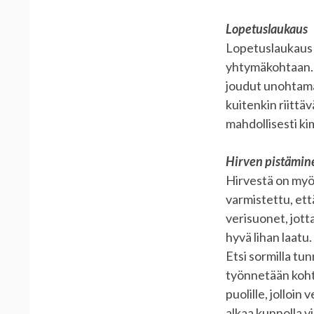
Lopetuslaukaus
Lopetuslaukaus 
yhtymäkohtaan. M
joudut unohtama
kuitenkin riittä
mahdollisesti ki
Hirven pistämin
Hirvestä on myös
varmistettu, ett
verisuonet, jott
hyvä lihan laatu
Etsi sormilla t
työnnetään kohti
puolille, jolloin
alkaa kunnolla vi