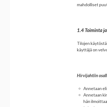
mahdolliset puut
1.4 Toiminta j
Tilojen käytöstä
käyttäjä on velv
Hirvijahtiin osall
Annetaan elin
Annetaan kir
hän ilmoitta