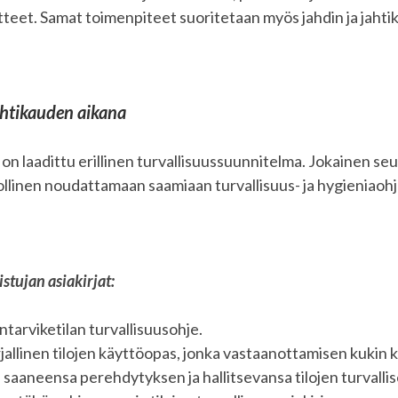
teet. Samat toimenpiteet suoritetaan myös jahdin ja jahti
ahtikauden aikana
 on laadittu erillinen turvallisuussuunnitelma. Jokainen se
ollinen noudattamaan saamiaan turvallisuus- ja hygieniaohj
istujan asiakirjat:
tarviketilan turvallisuusohje.
jallinen tilojen käyttöopas, jonka vastaanottamisen kukin k
a saaneensa perehdytyksen ja hallitsevansa tilojen turvalli