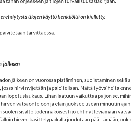
a tähän ohjeeseen ja tilojen turvallisuusasiakirjaan.
perehdytystä tilojen käyttö henkilöltä on kielletty.
päivitetään tarvittaessa.
 jälkeen
on jälkeen on vuorossa pistäminen, suolistaminen sekä sa
, jossa hirvi nyljetään ja paloitellaan. Näitä työvaiheita en
an lopetuslaukaus. Lihan laatuun vaikuttaa paljon se, mihin
u hirven vatsaonteloon ja eläin juoksee usean minuutin aja
 suolen sisältö todennäköisesti jo ehtinyt leviämään vatsao
ällöin hirven käsittelypaikalla joudutaan päättämään, onko