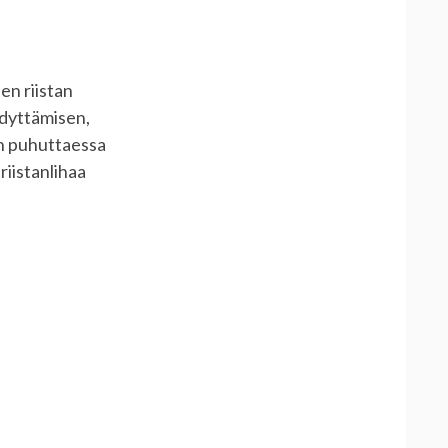
en riistan
hdyttämisen,
in puhuttaessa
 riistanlihaa