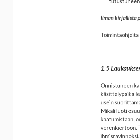
tutustuneens
Ilman kirjallista 
Toimintaohjeita 
1.5 Laukauksen
Onnistuneen kaad
käsittelypaikalle
usein suorittama
Mikäli luoti osu
kaatumistaan, on
verenkiertoon. T
ihmisravinnoksi.