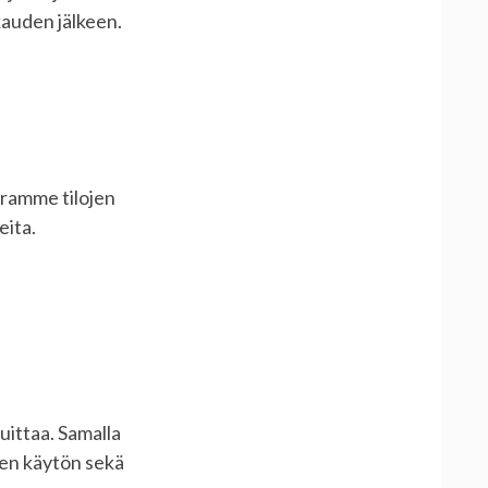
kauden jälkeen.
uramme tilojen
eita.
uittaa. Samalla
sen käytön sekä