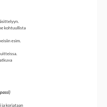
äsittelyyn.
e kohtuullista
isiin esim.
uitteissa.
jatkuva
passi)
i ja korjataan